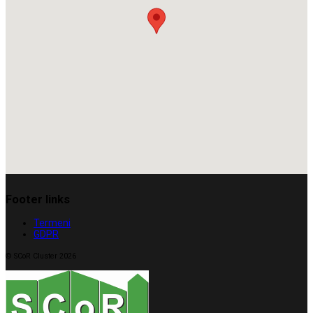
Footer links
Termeni
GDPR
© SCoR Cluster 2026