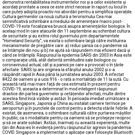
demonstra rentabilitatea instrumentelor noi și a celor existente și
acordați proritate a ceea ce este strict necesar în raport cu locul în
care puteți adopta proactiv noi abordări pentru a simplifica operațiile.
Cultura germenilor ca nouă cultură a terorismului Cea mai
semnificativă schimbare a mediului de amenințare macro post-
COVID-19 este focalizarea bruscă asupra amenințărilor biologice. În
același mod în care atacurile din 11 septembrie au schimbat cultura
de securitate și au extins rolul guvernului prin departamentele
‘’Homeland Security’’, va exista o schimbare largă către instituirea
mecanismelor de pregătire care: a) reduc șansa ca o pandemie să
se întâmple din nou și b) ne ajută să răspundem mai eficient dacă și
când se întâmplă. Răspunsul la epidemia SARS din 2003 în Asia este
o comparație utilă, atât datorită similitudinii sale biologice cu
coronavirusul actual, cât și a panicii pe care a provocat-o în țările
afectate. SARS își are originea la sfârșitul anului 2002 și s-a
răspândit rapid în Asia până la jumătatea anului 2003. A infectat
8422 de oameni și a ucis 916 - o rată a mortalității de 11 la sută. Cu
această rată mai mare față de cea estimată în prezent pentru
COVID-19, aceasta a determinat în mod inteligent răspunsuri
drastice din partea guvernelor și cetățenilor afectați, multe dintre
acestea fiind încă vizibile și astăzi. În perioada imediat următoare a
SARS, Singapore, Japonia și China au instalat camere termice pe
aeroporturi și în punctele de control pentru a detecta stările febrile. A
existat, de asemenea, o schimbare culturală către purtarea măștilor
în public, ca o modalitate pentru ca oamenii să se protejeze reciproc
și să se arate solidari. Astăzi, înarmați cu această experiență, multe
țări din Asia ies în evidență pentru răspunsul lor agresiv la pandemia
COVID. Singapore a implementat o aplicație care folosește Bluetooth