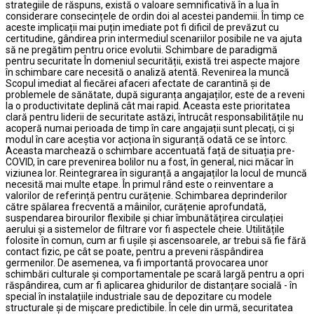
strategiile de răspuns, există o valoare semnificativă în a lua în
considerare consecințele de ordin doi al acestei pandemii. În timp ce
aceste implicații mai puțin imediate pot fi dificil de prevăzut cu
certitudine, gândirea prin intermediul scenariilor posibile ne va ajuta
să ne pregătim pentru orice evolutii. Schimbare de paradigmă
pentru securitate În domeniul securității, există trei aspecte majore
în schimbare care necesită o analiză atentă. Revenirea la muncă
Scopul imediat al fiecărei afaceri afectate de carantină și de
problemele de sănătate, după siguranța angajaților, este de a reveni
la o productivitate deplină cât mai rapid. Aceasta este prioritatea
clară pentru liderii de securitate astăzi, întrucât responsabilitățile nu
acoperă numai perioada de timp în care angajații sunt plecați, ci și
modul în care aceștia vor acționa în siguranță odată ce se întorc.
Aceasta marchează o schimbare accentuată față de situația pre-
COVID, în care prevenirea bolilor nu a fost, în general, nici măcar în
viziunea lor. Reintegrarea în siguranță a angajaților la locul de muncă
necesită mai multe etape. În primul rând este o reinventare a
valorilor de referință pentru curățenie. Schimbarea deprinderilor
către spălarea frecventă a mâinilor, curățenie aprofundată,
suspendarea birourilor flexibile și chiar îmbunătățirea circulației
aerului și a sistemelor de filtrare vor fi aspectele cheie. Utilitățile
folosite în comun, cum ar fi ușile și ascensoarele, ar trebui să fie fără
contact fizic, pe cât se poate, pentru a preveni răspândirea
germenilor. De asemenea, va fi importantă provocarea unor
schimbări culturale și comportamentale pe scară largă pentru a opri
răspândirea, cum ar fi aplicarea ghidurilor de distanțare socială - în
special în instalațiile industriale sau de depozitare cu modele
structurale și de mișcare predictibile. În cele din urmă, securitatea