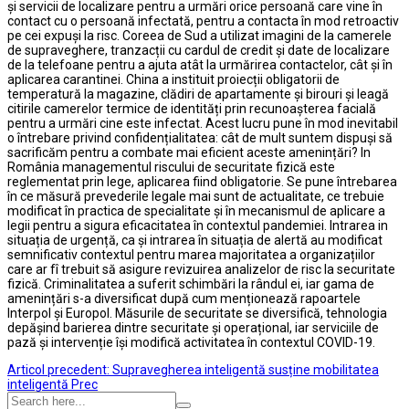
și servicii de localizare pentru a urmări orice persoană care vine în
contact cu o persoană infectată, pentru a contacta în mod retroactiv
pe cei expuși la risc. Coreea de Sud a utilizat imagini de la camerele
de supraveghere, tranzacții cu cardul de credit și date de localizare
de la telefoane pentru a ajuta atât la urmărirea contactelor, cât și în
aplicarea carantinei. China a instituit proiecții obligatorii de
temperatură la magazine, clădiri de apartamente și birouri și leagă
citirile camerelor termice de identități prin recunoașterea facială
pentru a urmări cine este infectat. Acest lucru pune în mod inevitabil
o întrebare privind confidențialitatea: cât de mult suntem dispuși să
sacrificăm pentru a combate mai eficient aceste amenințări? In
România managementul riscului de securitate fizică este
reglementat prin lege, aplicarea fiind obligatorie. Se pune întrebarea
în ce măsură prevederile legale mai sunt de actualitate, ce trebuie
modificat în practica de specialitate și în mecanismul de aplicare a
legii pentru a sigura eficacitatea în contextul pandemiei. Intrarea in
situația de urgență, ca și intrarea în situația de alertă au modificat
semnificativ contextul pentru marea majoritatea a organizațiilor
care ar fî trebuit să asigure revizuirea analizelor de risc la securitate
fizică. Criminalitatea a suferit schimbări la rândul ei, iar gama de
amenințări s-a diversificat după cum menționează rapoartele
Interpol și Europol. Măsurile de securitate se diversifică, tehnologia
depășind barierea dintre securitate și operațional, iar serviciile de
pază și intervenție își modifică activitatea în contextul COVID-19.
Articol precedent: Supravegherea inteligentă susține mobilitatea
inteligentă
Prec