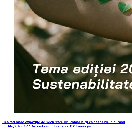
Cea mai mare expoziție de securitate din România își va deschide în curând
porțile, între 9-11 Noiembrie in Pavilionul B2 Romexpo