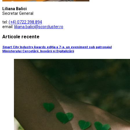
Liliana Balici
Secretar General
tel:
(+4) 0722.398.894
email:
liliana.balici@scorcluster.ro
Articole recente
Smart City Industry Awards ediția a 7-a, un eveniment sub patronajul
Ministerului Cercetării, Inovării și Digitalizării