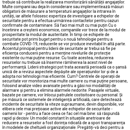
trebuie să contribuie la realizarea monitorizării sănătății angajaților.
Multe companii iau deja în considerare sau implementează măsuri
obligatorii de măsurare a temperaturii angajaților la intrarea în
unități, iar altele folosesc expertiza de investigare a echipelor de
securitate pentru a efectua urmărirea contactelor pentru cazuri
confirmate de contaminare. Să faci mai mult cu mai puțin Cu o
încetinire a creșterii economice, companiile vor trece de la modul de
prosperitate la modul de austeritate. În timp ce echipele de
securitate pot primi buget pentru o nouă tehnologie pentru a
combate COVID-19, reducerile se vor produce inevitabil în altă parte.
Accentul principal pentru liderii de securitate ar trebui să fie pe
eficiența conducerii pentru a menține nivelurile de protecție
existente cu mai puține resurse. Cu toate acestea, reducerea
resurselor nu trebuie să însemne rămînerea la acest nivel de
performanță. Liderii strategici pot trata această perioadă ca o șansă
unică de a revizui aspectele depășite ale operațiunilor lor și de a
adopta noi tehnologii mai eficiente. Cum? Centrele de operații de
securitate vor monitoriza mai multe camere cu mai puține persoane,
folosind analize video avansate pentru a găsi noi modalități de
alarmare și pentru a elimina alarmele nedorite. Pasajele virtuale,
bazate pe camere, vor înlocui patrulele costisitoare cu personal. Și
pe măsură ce sistemele de inteligență artificială, care detectează
incidente de securitate la viteze supraumane, devin disponibile, vor
elibera cele mai prețioase active ale echipelor de securitate -
oamenii lor - pentru a face ceea ce fac cel mai bine: să răspundă
rapid și decisiv. Un model constant în situațiile anetrioare de
reducere a resurselor a fost dorința ridicată de a spori transparența
în modelele de cheltuieli organizaționale. Pregătiți-vă deci pentru a