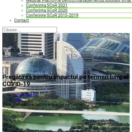
Webinar Platforme pentru managementul soluțiilor smart
Conferinţa SCoR 2021
Conferinţa SCoR 2020
Conferințe SCoR 2015-2019
Contact
Pregătirea pentru impactul pe termen lung al
COVID-19
SCoR Cluster
Ştiri
Pregătirea pentru impactul pe termen lung al COVID-19