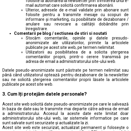
folosite la abonarea la newsletter prin trimiterea unui e-
mail automat care solicită confirmarea abonării.
Ulterior, adresele de e-mail validate prin abonare sunt
folosite pentru a transmite mesaje cu scopuri de
informare și marketing, cu posibilitate de dezabonare /
anulare sau revocare a calității dobândite prin
înregistrare.
Comentarii pe blog / sectiunea de stiri si noutati
Stocăm comentariile, opiniile și datele presudo-
anonimizate ale utilizatorilor, primite la articolele
publicate pe acest site web, pe termen nelimitat.
Utilizatorii au posibilitatea de a solicita ștergerea
comentariilor proprii, printr-o cerere transmisă pe
adresa de email a administratorului site-ului web.
Datele pseudo-anonimizate sunt păstrate pe termen nelimitat sau
până când utilizatorul optează pentru dezabonare de la newsletter
sau ne solicită ștergerea comentariilor proprii lăsate la articolele
publicate pe acest site web.
3. Cum îți protejăm datele personale?
Acest site web solicită date pseudo-anonimizate pe care le salvează
în baza de date sau le transmite mai departe către adresa de email
a administratorului. Accesul la aceste date este limitat doar
administratorului site-ului web, iar sistemele informatice pe care
sunt salvate sunt securizate și actualizate la zi.
Acest site web este securizat, actualizat permanent și folosește o