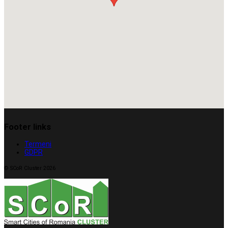
Footer links
Termeni
GDPR
© SCoR Cluster 2026