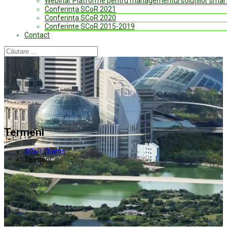
Webinar Platforme pentru managementul soluțiilor smart
Conferinţa SCoR 2021
Conferinţa SCoR 2020
Conferințe SCoR 2015-2019
Contact
Termeni
SCoR Cluster
Termeni