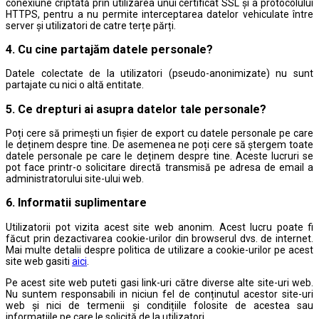
conexiune criptată prin utilizarea unui certificat SSL și a protocolului
HTTPS, pentru a nu permite interceptarea datelor vehiculate între
server și utilizatori de catre terțe părți.
4. Cu cine partajăm datele personale?
Datele colectate de la utilizatori (pseudo-anonimizate) nu sunt
partajate cu nici o altă entitate.
5. Ce drepturi ai asupra datelor tale personale?
Poți cere să primești un fișier de export cu datele personale pe care
le deținem despre tine. De asemenea ne poți cere să ștergem toate
datele personale pe care le deținem despre tine. Aceste lucruri se
pot face printr-o solicitare directă transmisă pe adresa de email a
administratorului site-ului web.
6. Informatii suplimentare
Utilizatorii pot vizita acest site web anonim. Acest lucru poate fi
făcut prin dezactivarea cookie-urilor din browserul dvs. de internet.
Mai multe detalii despre politica de utilizare a cookie-urilor pe acest
site web gasiti
aici
.
Pe acest site web puteti gasi link-uri către diverse alte site-uri web.
Nu suntem responsabili in niciun fel de conținutul acestor site-uri
web și nici de termenii și condițiile folosite de acestea sau
informațiile pe care le solicită de la utilizatori.