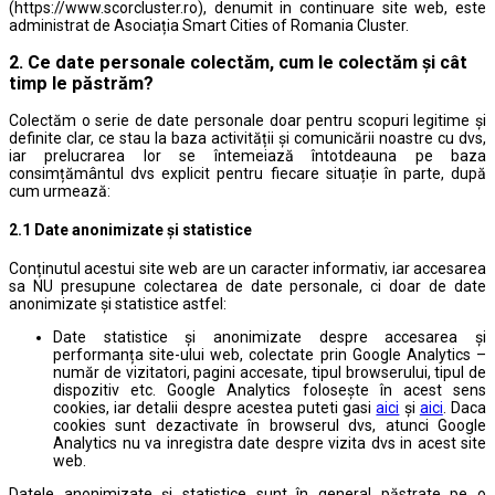
(https://www.scorcluster.ro), denumit in continuare site web, este
administrat de Asociația Smart Cities of Romania Cluster.
2. Ce date personale colectăm, cum le colectăm și cât
timp le păstrăm?
Colectăm o serie de date personale doar pentru scopuri legitime și
definite clar, ce stau la baza activității și comunicării noastre cu dvs,
iar prelucrarea lor se întemeiază întotdeauna pe baza
consimțământul dvs explicit pentru fiecare situație în parte, după
cum urmează:
2.1 Date anonimizate și statistice
Conținutul acestui site web are un caracter informativ, iar accesarea
sa NU presupune colectarea de date personale, ci doar de date
anonimizate și statistice astfel:
Date statistice și anonimizate despre accesarea și
performanța site-ului web, colectate prin Google Analytics –
număr de vizitatori, pagini accesate, tipul browserului, tipul de
dispozitiv etc. Google Analytics folosește în acest sens
cookies, iar detalii despre acestea puteti gasi
aici
și
aici
. Daca
cookies sunt dezactivate în browserul dvs, atunci Google
Analytics nu va inregistra date despre vizita dvs in acest site
web.
Datele anonimizate și statistice sunt în general păstrate pe o