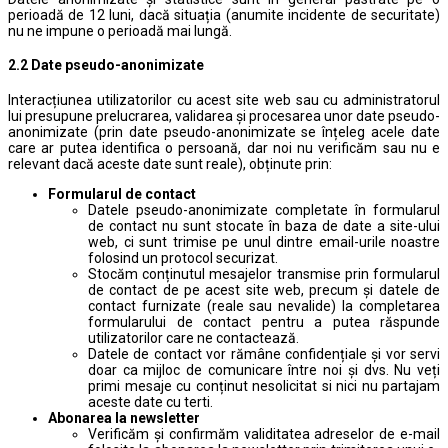
perioadă de 12 luni, dacă situația (anumite incidente de securitate)
nu ne impune o perioadă mai lungă.
2.2 Date pseudo-anonimizate
Interacțiunea utilizatorilor cu acest site web sau cu administratorul
lui presupune prelucrarea, validarea și procesarea unor date pseudo-
anonimizate (prin date pseudo-anonimizate se înțeleg acele date
care ar putea identifica o persoană, dar noi nu verificăm sau nu e
relevant dacă aceste date sunt reale), obținute prin:
Formularul de contact
Datele pseudo-anonimizate completate în formularul
de contact nu sunt stocate în baza de date a site-ului
web, ci sunt trimise pe unul dintre email-urile noastre
folosind un protocol securizat.
Stocăm conținutul mesajelor transmise prin formularul
de contact de pe acest site web, precum și datele de
contact furnizate (reale sau nevalide) la completarea
formularului de contact pentru a putea răspunde
utilizatorilor care ne contactează.
Datele de contact vor rămâne confidențiale și vor servi
doar ca mijloc de comunicare între noi și dvs. Nu veți
primi mesaje cu conținut nesolicitat si nici nu partajam
aceste date cu terti.
Abonarea la newsletter
Verificăm și confirmăm validitatea adreselor de e-mail